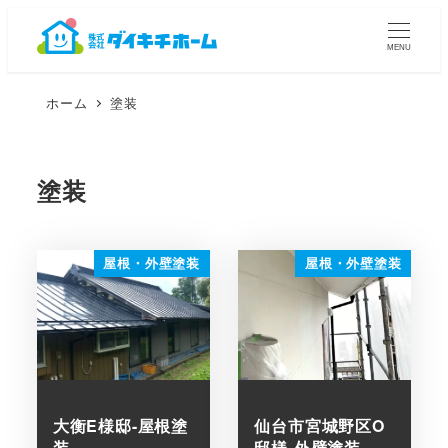
メ
イ
MENU
ン
コ
ホーム
塗装
ン
テ
ン
ツ
塗装
へ
移
動
屋根・外壁塗装
屋根・外壁塗装
大衡E様邸-屋根塗
仙台市宮城野区O
装
邸様-外壁塗装