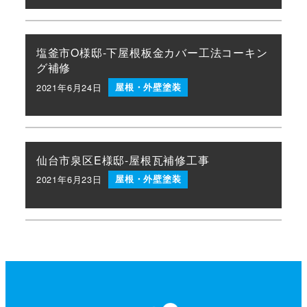
塩釜市O様邸-下屋根板金カバー工法コーキン
グ補修
2021年6月24日
屋根・外壁塗装
投稿日
仙台市泉区E様邸-屋根瓦補修工事
2021年6月23日
屋根・外壁塗装
投稿日