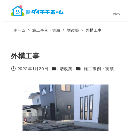
メ
イ
MENU
ン
コ
ホーム
施工事例・実績
増改築
外構工事
ン
テ
ン
ツ
外構工事
へ
移
カテゴリー
カテゴリー
2022年1月20日
増改築
施工事例・実績
動
投稿日