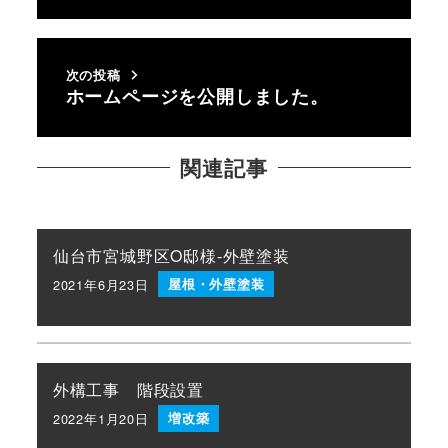
次の投稿
ホームページを公開しました。
関連記事
仙台市宮城野区O邸様-外壁塗装
2021年6月23日
屋根・外壁塗装
投稿日
外構工事 階段設置
2022年1月20日
増改築
投稿日