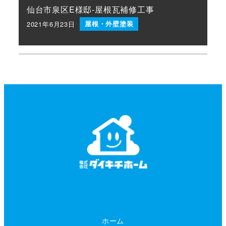
仙台市泉区E様邸-屋根瓦補修工事
2021年6月23日
屋根・外壁塗装
投稿日
ホーム