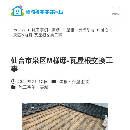
メ
イ
MENU
ン
コ
ホーム
施工事例・実績
屋根・外壁塗装
仙台市
ン
泉区M様邸-瓦屋根交換工事
テ
ン
ツ
へ
仙台市泉区M様邸-瓦屋根交換工
移
事
動
カテゴリー
2021年7月12日
屋根・外壁塗装
投稿日
カテゴリー
施工事例・実績